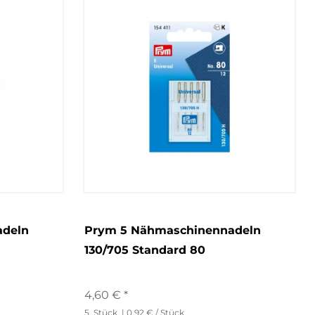
adeln
Prym 5 Nähmaschinennadeln
130/705 Standard 80
4,60 € *
5
Stück
| 0,92 € / Stück