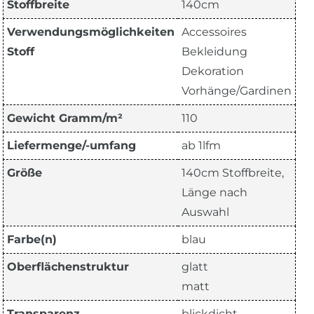
Stoffbreite
140cm
Verwendungsmöglichkeiten
Accessoires
Stoff
Bekleidung
Dekoration
Vorhänge/Gardinen
Gewicht Gramm/m²
110
Liefermenge/-umfang
ab 1lfm
Größe
140cm Stoffbreite,
Länge nach
Auswahl
Farbe(n)
blau
Oberflächenstruktur
glatt
matt
Transparenz
blickdicht