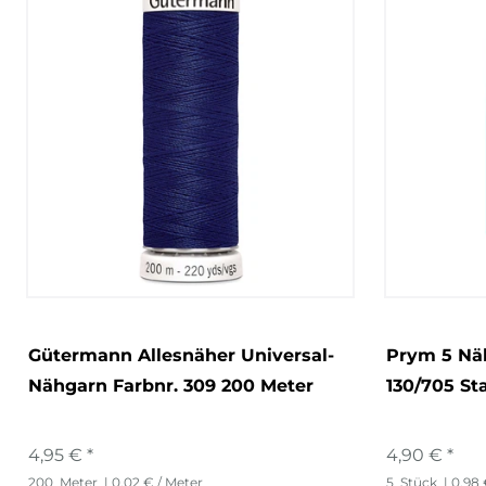
Gütermann Allesnäher Universal-
Prym 5 Nä
Nähgarn Farbnr. 309 200 Meter
130/705 St
4,95 € *
4,90 € *
200
Meter
| 0,02 € / Meter
5
Stück
| 0,98 