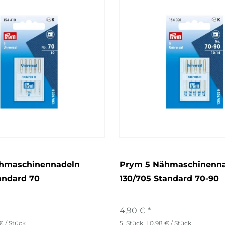
hmaschinennadeln
Prym 5 Nähmaschinenn
andard 70
130/705 Standard 70-90
4,90 € *
€ / Stück
5
Stück
| 0,98 € / Stück