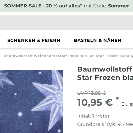
SOMMER-SALE
- 20 % auf alles*
mit Code:
Sommer
SCHENKEN & FEIERN
BASTELN & NÄHEN
Baumwollstoff Weihnachtsstoff PopelineI Ice Star Frozen Blau 
Baumwollstoff 
Star Frozen bl
UVP 13,95 €
*
10,95 €
Du s
Inhalt
1
Meter
Grundpreis
10,95 € / Me