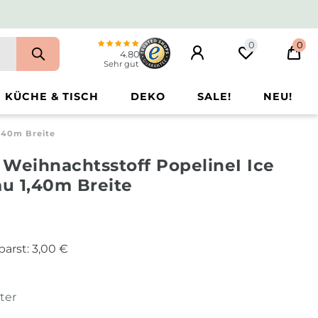
0
0
4.80
Sehr gut
KÜCHE & TISCH
DEKO
SALE!
NEU!
1,40m Breite
Weihnachtsstoff PopelineI Ice
au 1,40m Breite
parst:
3,00 €
ter