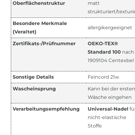
Oberflächenstruktur
matt
strukturiert/texturi
Besondere Merkmale
allergikergeeignet
(Veraltet)
Zertifikats-/Prüfnummer
OEKO-TEX®
Standard 100
nach
1909104 Centexbel
Sonstige Details
Feincord 21w
Wascheinsprung
Kann bei der erste
Wäsche eingehen
Verarbeitungsempfehlung
Universal-Nadel
fü
nicht-elastische
Stoffe