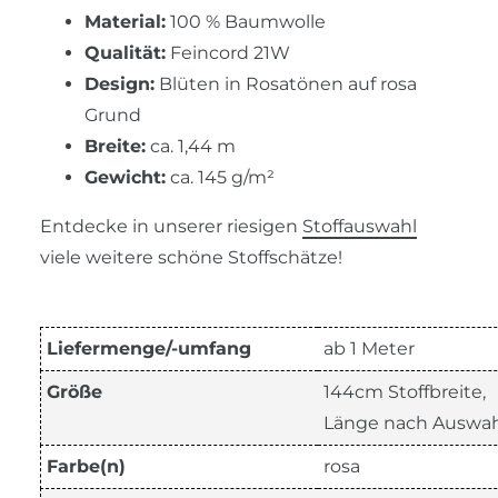
Material:
100 % Baumwolle
Qualität:
Feincord 21W
Design:
Blüten in Rosatönen auf rosa
Grund
Breite:
ca. 1,44 m
Gewicht:
ca. 145 g/m²
Entdecke in unserer riesigen
Stoffauswahl
viele weitere schöne Stoffschätze!
Liefermenge/-umfang
ab 1 Meter
Größe
144cm Stoffbreite,
Länge nach Auswah
Farbe(n)
rosa