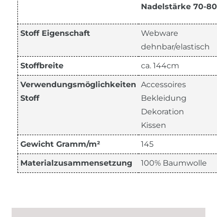
Nadelstärke 70-80
Stoff Eigenschaft
Webware
dehnbar/elastisch
Stoffbreite
ca. 144cm
Verwendungsmöglichkeiten
Accessoires
Stoff
Bekleidung
Dekoration
Kissen
Gewicht Gramm/m²
145
Materialzusammensetzung
100% Baumwolle