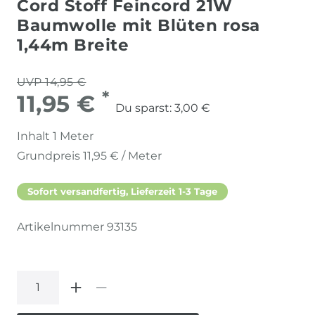
Cord Stoff Feincord 21W
Baumwolle mit Blüten rosa
1,44m Breite
UVP 14,95 €
*
11,95 €
Du sparst:
3,00 €
Inhalt
1
Meter
Grundpreis
11,95 € / Meter
Sofort versandfertig, Lieferzeit 1-3 Tage
Artikelnummer
93135