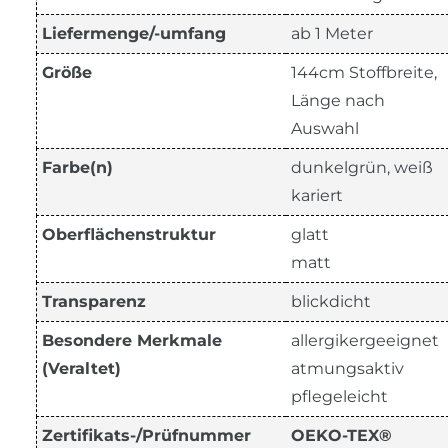
Liefermenge/-umfang
ab 1 Meter
Größe
144cm Stoffbreite,
Länge nach
Auswahl
Farbe(n)
dunkelgrün, weiß
kariert
Oberflächenstruktur
glatt
matt
Transparenz
blickdicht
Besondere Merkmale
allergikergeeignet
(Veraltet)
atmungsaktiv
pflegeleicht
Zertifikats-/Prüfnummer
OEKO-TEX®