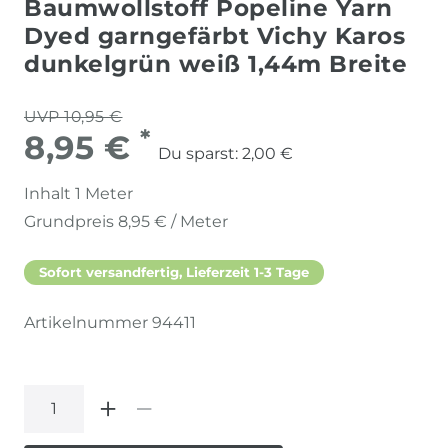
Baumwollstoff Popeline Yarn
Dyed garngefärbt Vichy Karos
dunkelgrün weiß 1,44m Breite
UVP 10,95 €
*
8,95 €
Du sparst:
2,00 €
Inhalt
1
Meter
Grundpreis
8,95 € / Meter
Sofort versandfertig, Lieferzeit 1-3 Tage
Artikelnummer
94411