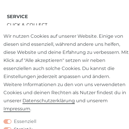
SERVICE
CLICK & COLLECT
Wir nutzen Cookies auf unserer Website. Einige von
MASSANFERTIGUNG- /NÄHSERVICE
diesen sind essenziell, während andere uns helfen,
diese Website und deine Erfahrung zu verbessern. Mit
OBJEKTAUSSTATTUNG
Klick auf "Alle akzeptieren" setzen wir neben
essenziellen auch solche Cookies. Du kannst die
STOFFPROBEN ANFORDERN
Einstellungen jederzeit anpassen und ändern.
Weitere Informationen zu den von uns verwendeten
GUTSCHEINE
Cookies und deinen Rechten als Nutzer findest du in
NEWSLETTER
unserer
Daten­schutz­erklärung
und unserem
Impressum
.
FAQ
Essenziell