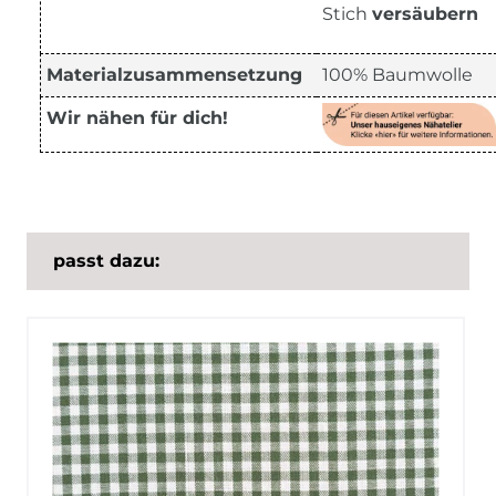
Stich
versäubern
Materialzusammensetzung
100% Baumwolle
Wir nähen für dich!
passt dazu: