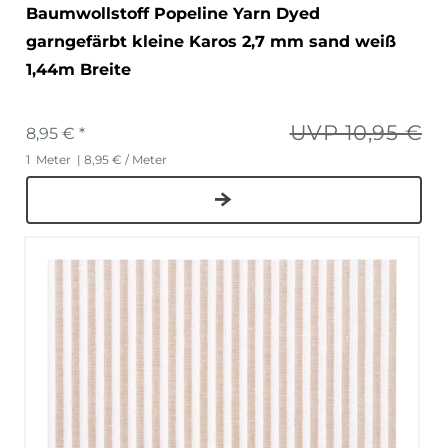
Baumwollstoff Popeline Yarn Dyed
garngefärbt kleine Karos 2,7 mm sand weiß
1,44m Breite
UVP 10,95 €
8,95 € *
1
Meter
| 8,95 € / Meter