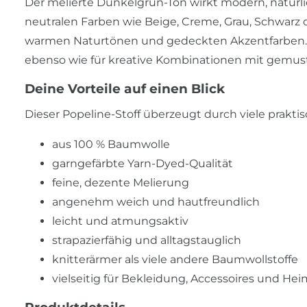
Der melierte Dunkelgrün-Ton wirkt modern, natürlich
neutralen Farben wie Beige, Creme, Grau, Schwarz
warmen Naturtönen und gedeckten Akzentfarben. Da
ebenso wie für kreative Kombinationen mit gemust
Deine Vorteile auf einen Blick
Dieser Popeline-Stoff überzeugt durch viele praktis
aus 100 % Baumwolle
garngefärbte Yarn-Dyed-Qualität
feine, dezente Melierung
angenehm weich und hautfreundlich
leicht und atmungsaktiv
strapazierfähig und alltagstauglich
knitterärmer als viele andere Baumwollstoffe
vielseitig für Bekleidung, Accessoires und Hei