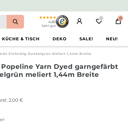
0
0
4.80
Sehr gut
KÜCHE & TISCH
DEKO
SALE!
NEU!
rbt Einfarbig Dunkelgrün Meliert 1,44m Breite
 Popeline Yarn Dyed garngefärbt
elgrün meliert 1,44m Breite
rst:
2,00 €
ter