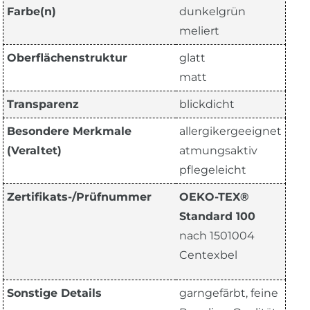
Farbe(n)
dunkelgrün
meliert
Oberflächenstruktur
glatt
matt
Transparenz
blickdicht
Besondere Merkmale
allergikergeeignet
(Veraltet)
atmungsaktiv
pflegeleicht
Zertifikats-/Prüfnummer
OEKO-TEX®
Standard 100
nach 1501004
Centexbel
Sonstige Details
garngefärbt, feine