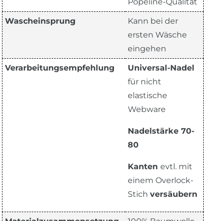
Popeline-Qualität
Wascheinsprung
Kann bei der
ersten Wäsche
eingehen
Verarbeitungsempfehlung
Universal-Nadel
für nicht
elastische
Webware
Nadelstärke 70-
80
Kanten
evtl. mit
einem Overlock-
Stich
versäubern