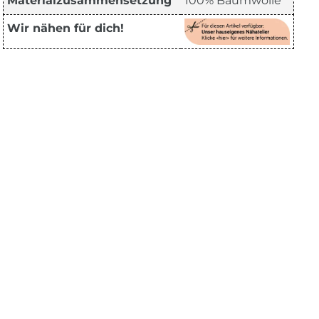
Materialzusammensetzung
100% Baumwolle
Wir nähen für dich!