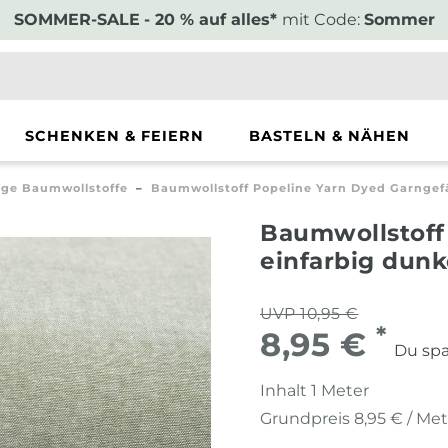
SOMMER-SALE
- 20 % auf alles*
mit Code:
Sommer
SCHENKEN & FEIERN
BASTELN & NÄHEN
ige Baumwollstoffe
Baumwollstoff Popeline Yarn Dyed Garngefä
Baumwollstoff
einfarbig dunk
UVP 10,95 €
*
8,95 €
Du spa
Inhalt
1
Meter
Grundpreis
8,95 € / Me