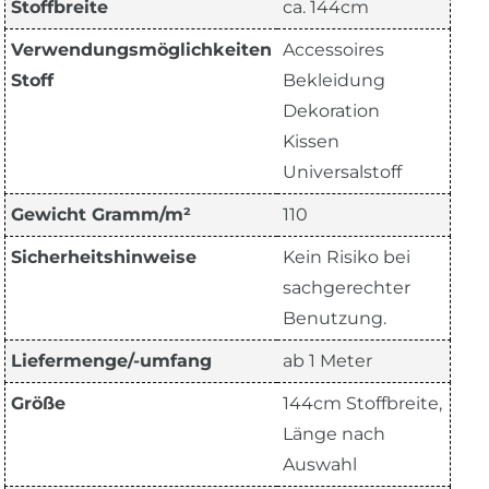
Stoffbreite
ca. 144cm
Verwendungsmöglichkeiten
Accessoires
Stoff
Bekleidung
Dekoration
Kissen
Universalstoff
Gewicht Gramm/m²
110
Sicherheitshinweise
Kein Risiko bei
sachgerechter
Benutzung.
Liefermenge/-umfang
ab 1 Meter
Größe
144cm Stoffbreite,
Länge nach
Auswahl