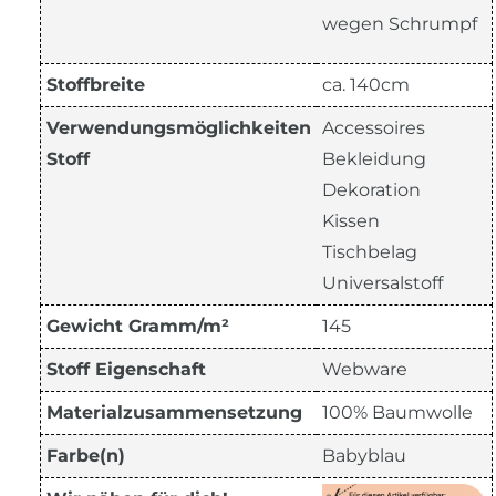
wegen Schrumpf
Stoffbreite
ca. 140cm
Verwendungsmöglichkeiten
Accessoires
Stoff
Bekleidung
Dekoration
Kissen
Tischbelag
Universalstoff
Gewicht Gramm/m²
145
Stoff Eigenschaft
Webware
Materialzusammensetzung
100% Baumwolle
Farbe(n)
Babyblau