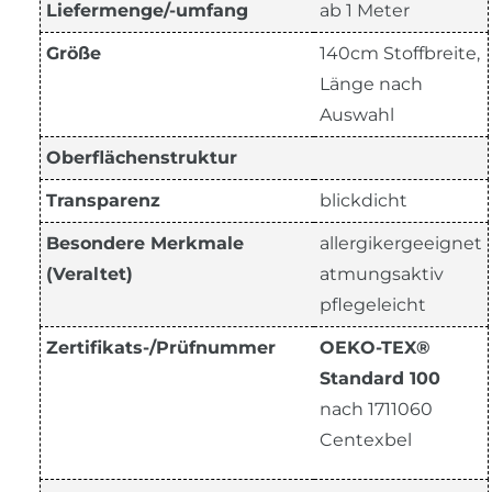
Liefermenge/-umfang
ab 1 Meter
Größe
140cm Stoffbreite,
Länge nach
Auswahl
Oberflächenstruktur
Transparenz
blickdicht
Besondere Merkmale
allergikergeeignet
(Veraltet)
atmungsaktiv
pflegeleicht
Zertifikats-/Prüfnummer
OEKO-TEX®
Standard 100
nach 1711060
Centexbel