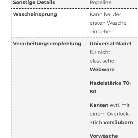
Sonstige Details
Popeline
Wascheinsprung
Kann bei der
ersten Wäsche
eingehen
Verarbeitungsempfehlung
Universal-Nadel
für nicht
elastische
Webware
Nadelstärke 70-
80
Kanten
evtl. mit
einem Overlock-
Stich
versäubern
Vorwäsche