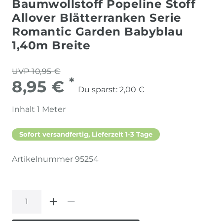
Baumwollstoff Popeline Stoff
Allover Blätterranken Serie
Romantic Garden Babyblau
1,40m Breite
UVP 10,95 €
*
8,95 €
Du sparst:
2,00 €
Inhalt
1
Meter
Sofort versandfertig, Lieferzeit 1-3 Tage
Artikelnummer
95254