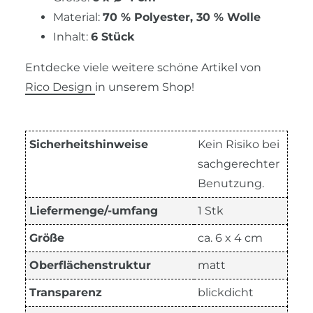
Material:
70 % Polyester, 30 % Wolle
Inhalt:
6 Stück
Entdecke viele weitere schöne Artikel von
Rico Design
in unserem Shop!
Sicherheitshinweise
Kein Risiko bei
sachgerechter
Benutzung.
Liefermenge/-umfang
1 Stk
Größe
ca. 6 x 4 cm
Oberflächenstruktur
matt
Transparenz
blickdicht