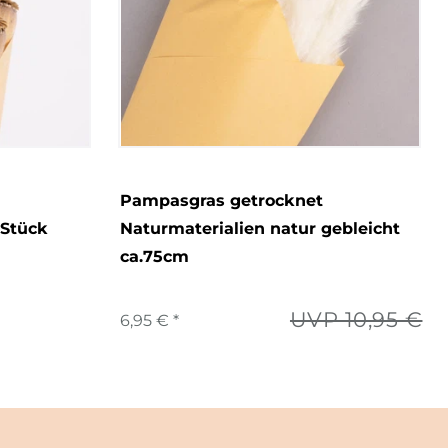
Pampasgras getrocknet
 Stück
Naturmaterialien natur gebleicht
ca.75cm
UVP 10,95 €
6,95 € *