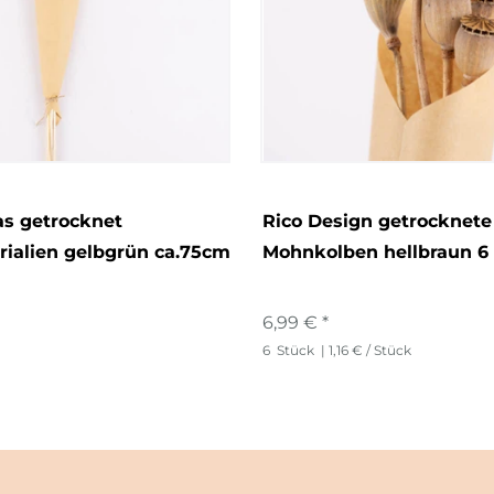
s getrocknet
Rico Design getrocknete
ialien gelbgrün ca.75cm
Mohnkolben hellbraun 6
6,99 € *
6
Stück
| 1,16 € / Stück