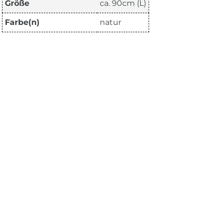
Größe
ca. 90cm (L)
Farbe(n)
natur