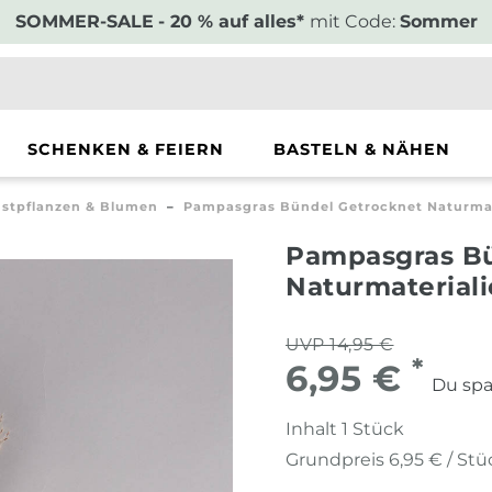
SOMMER-SALE
- 20 % auf alles*
mit Code:
Sommer
SCHENKEN & FEIERN
BASTELN & NÄHEN
stpflanzen & Blumen
Pampasgras Bündel Getrocknet Naturmat
Pampasgras Bü
Naturmaterial
UVP 14,95 €
*
6,95 €
Du spa
Inhalt
1
Stück
Grundpreis
6,95 € / Stü