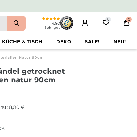
0
0
4.80
Sehr gut
KÜCHE & TISCH
DEKO
SALE!
NEU!
erialien Natur 90cm
ndel getrocknet
ien natur 90cm
rst:
8,00 €
ck