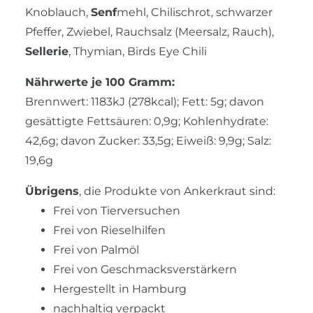
Knoblauch,
Senf
mehl, Chilischrot, schwarzer
Pfeffer, Zwiebel, Rauchsalz (Meersalz, Rauch),
Sellerie
, Thymian, Birds Eye Chili
Nährwerte je 100 Gramm:
Brennwert: 1183kJ (278kcal); Fett: 5g; davon
gesättigte Fettsäuren: 0,9g; Kohlenhydrate:
42,6g; davon Zucker: 33,5g; Eiweiß: 9,9g; Salz:
19,6g
Übrigens
, die Produkte von Ankerkraut sind:
Frei von Tierversuchen
Frei von Rieselhilfen
Frei von Palmöl
Frei von Geschmacksverstärkern
Hergestellt in Hamburg
nachhaltig verpackt