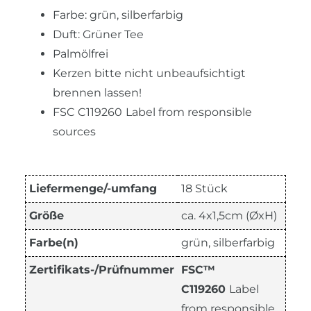
Farbe: grün, silberfarbig
Duft: Grüner Tee
Palmölfrei
Kerzen bitte nicht unbeaufsichtigt
brennen lassen!
FSC C119260
Label from responsible
sources
Liefermenge/-umfang
18 Stück
Größe
ca. 4x1,5cm (ØxH)
Farbe(n)
grün, silberfarbig
Zertifikats-/Prüfnummer
FSC™
C119260
Label
from responsible