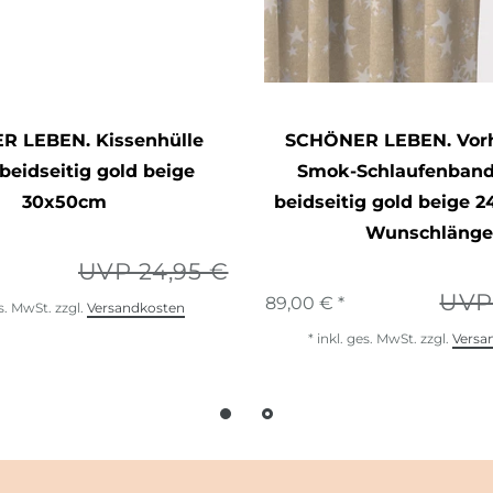
 LEBEN. Kissenhülle
SCHÖNER LEBEN. Vor
beidseitig gold beige
Smok-Schlaufenband
30x50cm
beidseitig gold beige 
Wunschlänge
UVP 24,95 €
UVP
89,00 € *
es. MwSt.
zzgl.
Versandkosten
*
inkl. ges. MwSt.
zzgl.
Versa