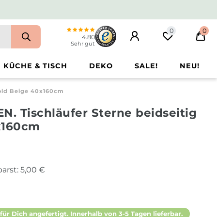
0
0
4.80
Sehr gut
KÜCHE & TISCH
DEKO
SALE!
NEU!
old Beige 40x160cm
. Tischläufer Sterne beidseitig
x160cm
arst:
5,00 €
 für Dich angefertigt. Innerhalb von 3-5 Tagen lieferbar.