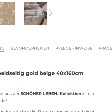
NG
BESONDERHEITEN
PFLEGEHINWEISE
FRAGE
eidseitig gold beige 40x160cm
er aus der
SCHÖNER LEBEN.-Kollektion
ist ein
ode!
s bedeutet, dass die Sterne eingewebt und nicht