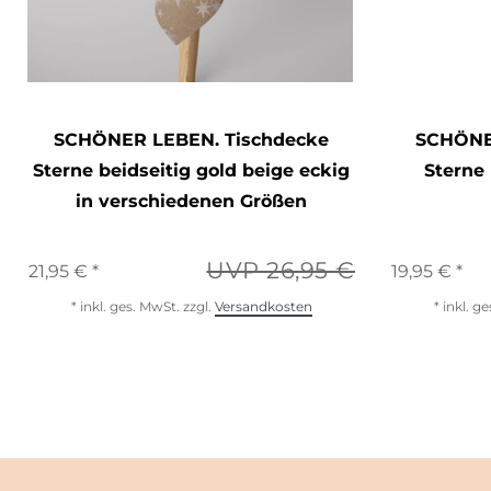
SCHÖNER LEBEN. Tischdecke
SCHÖNER
Sterne beidseitig gold beige eckig
Sterne 
in verschiedenen Größen
UVP 26,95 €
21,95 € *
19,95 € *
*
inkl. ges. MwSt.
zzgl.
Versandkosten
*
inkl. g