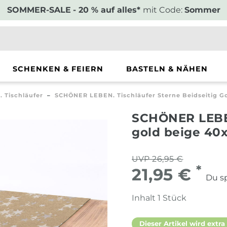
SOMMER-SALE
- 20 % auf alles*
mit Code:
Sommer
SCHENKEN & FEIERN
BASTELN & NÄHEN
 Tischläufer
SCHÖNER LEBEN. Tischläufer Sterne Beidseitig G
SCHÖNER LEBEN
gold beige 40
UVP 26,95 €
*
21,95 €
Du sp
Inhalt
1
Stück
Dieser Artikel wird extra