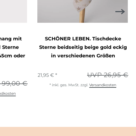
hang mit
SCHÖNER LEBEN. Tischdecke
 Sterne
Sterne beidseitig beige gold eckig
245cm oder
in verschiedenen Größen
UVP 26,95 €
21,95 € *
 99,00 €
*
inkl. ges. MwSt.
zzgl.
Versandkosten
ndkosten