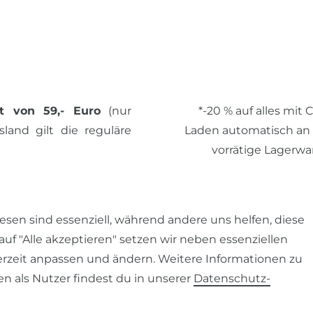
t von 59,- Euro
(nur
*-20 % auf alles mit
land gilt die reguläre
Laden automatisch an de
vorrätige Lagerwa
© 2026 SCHÖNER LEBE
esen sind essenziell, während andere uns helfen, diese
auf "Alle akzeptieren" setzen wir neben essenziellen
erzeit anpassen und ändern. Weitere Informationen zu
 als Nutzer findest du in unserer
Daten­schutz­
AGB
Barrierefreiheitserklärung
Widerrufs­recht