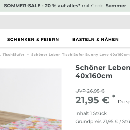
SOMMER-SALE
- 20 % auf alles*
mit Code:
Sommer
SCHENKEN & FEIERN
BASTELN & NÄHEN
 Tischläufer
Schöner Leben Tischläufer Bunny Love 40x160cm
Schöner Leben
40x160cm
UVP 26,95 €
*
21,95 €
Du sp
Inhalt
1
Stück
Grundpreis
21,95 € / St