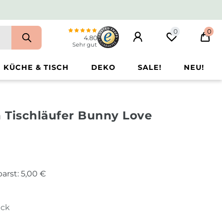
0
0
4.80
Sehr gut
KÜCHE & TISCH
DEKO
SALE!
NEU!
 Tischläufer Bunny Love
arst:
5,00 €
ück