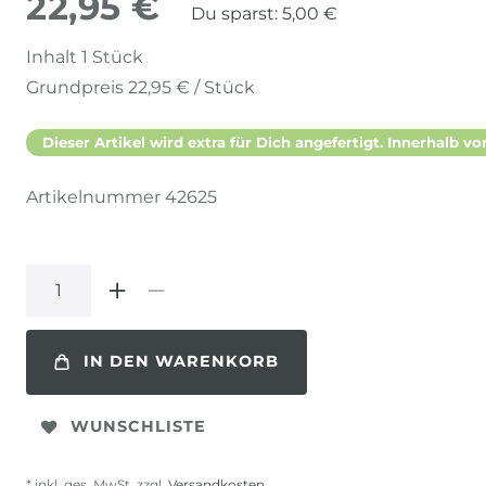
22,95 €
Du sparst:
5,00 €
Inhalt
1
Stück
Grundpreis
22,95 € / Stück
Dieser Artikel wird extra für Dich angefertigt. Innerhalb vo
Artikelnummer
42625
IN DEN WARENKORB
WUNSCHLISTE
* inkl. ges. MwSt. zzgl.
Versandkosten