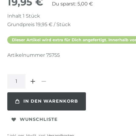
19,95 €
Du sparst:
5,00 €
Inhalt
1
Stück
Grundpreis
19,95 € / Stück
Dieser Artikel wird extra für Dich angefertigt. Innerhalb vo
Artikelnummer
75755
IN DEN WARENKORB
WUNSCHLISTE
* inkl. ges. MwSt. zzgl.
Versandkosten