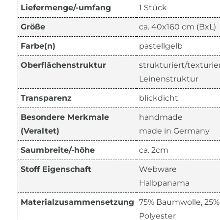
Liefermenge/-umfang
1 Stück
Größe
ca. 40x160 cm (BxL)
Farbe(n)
pastellgelb
Oberflächenstruktur
strukturiert/texturie
Leinenstruktur
Transparenz
blickdicht
Besondere Merkmale
handmade
(Veraltet)
made in Germany
Saumbreite/-höhe
ca. 2cm
Stoff Eigenschaft
Webware
Halbpanama
Materialzusammensetzung
75% Baumwolle, 25%
Polyester