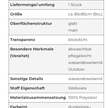
Liefermenge/-umfang
1 Stück
Größe
ca. 85x85cm (BxL)
Oberflächenstruktur
glatt
matt
Transparenz
blickdicht
Besondere Merkmale
abwaschbar
(Veraltet)
pflegeleicht
wasserabweisend
Outdoor
Sonstige Details
wasserabweisend
Stoff Eigenschaft
Webware
Materialzusammensetzung
100% Polyester
Farbe(n)
dunkelgrau