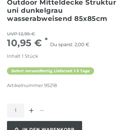
Outdoor Mitteldecke Struktur
uni dunkelgrau
wasserabweisend 85x85cm
UVP 12,95 €
*
10,95 €
Du sparst:
2,00 €
Inhalt
1
Stück
Sofort versandfertig, Lieferzeit 1-3 Tage
Artikelnummer
95218
IN DEN WARENKORB