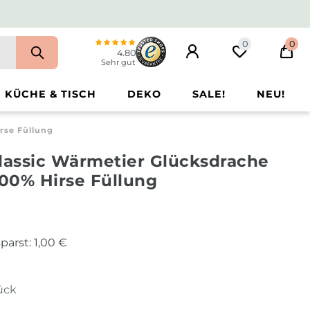
0
0
4.80
Sehr gut
KÜCHE & TISCH
DEKO
SALE!
NEU!
rse Füllung
lassic Wärmetier Glücksdrache
100% Hirse Füllung
parst:
1,00 €
tück