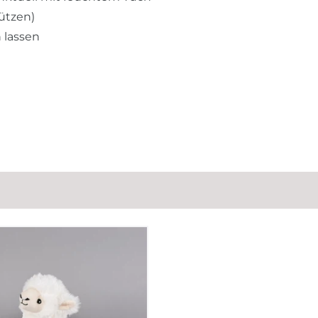
ützen)
 lassen