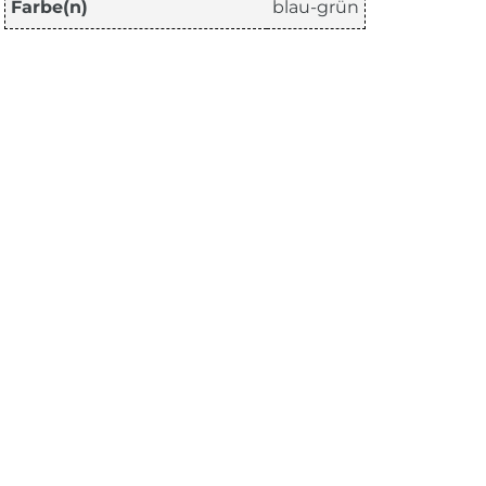
Farbe(n)
blau-grün