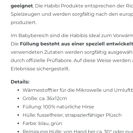
geeignet
. Die Habibi Produkte entsprechen der Ric
Spielzeugen und werden sorgfältig nach den europ
produziert.
Im Babybereich sind die Habibis ideal zum Vorwär
Die
Füllung besteht aus einer speziell entwicke
verwendeten Zutaten werden sorgfältig ausgewähl
durch offizielle Prüflabore. Auf diese Weise we
Erlebnisse sichergestellt.
Details:
Wärmestofftier für die Mikrowelle und Umluf
Größe: ca. 36x12cm
Füllung: 100% natürliche Hirse
Hülle: fusselfreier, strapazierfähiger Plüsch
Farbe: blau, grün
Reinigung Hülle: von Hand bei ca. 30° oder p