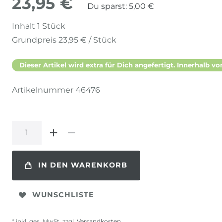
23,95 €
Du sparst:
5,00 €
Inhalt
1
Stück
Grundpreis
23,95 € / Stück
Dieser Artikel wird extra für Dich angefertigt. Innerhalb vo
Artikelnummer
46476
IN DEN WARENKORB
WUNSCHLISTE
* inkl. ges. MwSt. zzgl.
Versandkosten