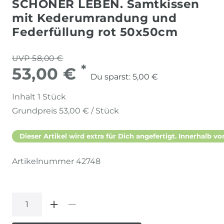
SCHÖNER LEBEN. Samtkissen
mit Kederumrandung und
Federfüllung rot 50x50cm
UVP 58,00 €
*
53,00 €
Du sparst:
5,00 €
Inhalt
1
Stück
Grundpreis
53,00 € / Stück
Dieser Artikel wird extra für Dich angefertigt. Innerhalb vo
Artikelnummer
42748