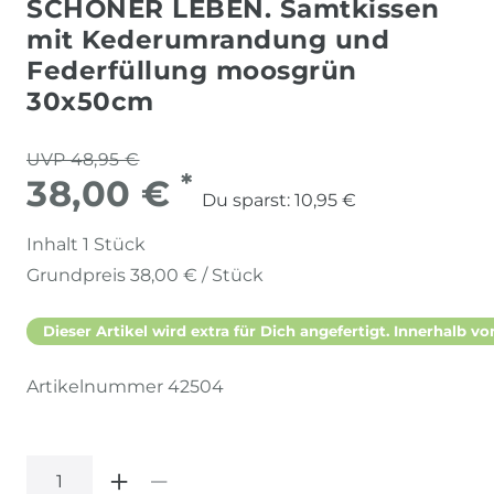
SCHÖNER LEBEN. Samtkissen
mit Kederumrandung und
Federfüllung moosgrün
30x50cm
UVP 48,95 €
*
38,00 €
Du sparst:
10,95 €
Inhalt
1
Stück
Grundpreis
38,00 € / Stück
Dieser Artikel wird extra für Dich angefertigt. Innerhalb vo
Artikelnummer
42504