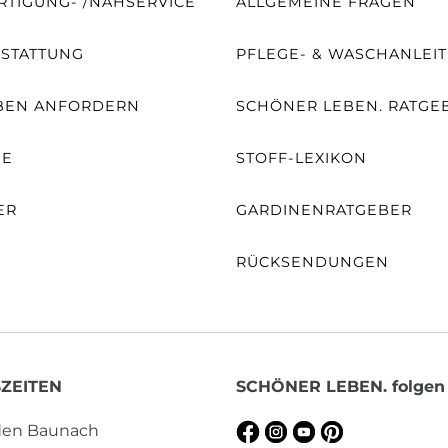
TIGUNG- /NÄHSERVICE
ALLGEMEINE FRAGEN
SSTATTUNG
PFLEGE- & WASCHANLEI
BEN ANFORDERN
SCHÖNER LEBEN. RATGE
NE
STOFF-LEXIKON
ER
GARDINENRATGEBER
RÜCKSENDUNGEN
ZEITEN
SCHÖNER LEBEN. folgen
aden Baunach