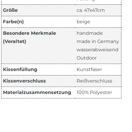
Größe
ca. 47x47cm
Farbe(n)
beige
Besondere Merkmale
handmade
(Veraltet)
made in Germany
wasserabweisend
Outdoor
Kissenfüllung
Kunstfaser
Kissenverschluss
Reißverschluss
Materialzusammensetzung
100% Polyester