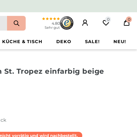
0
0
4.80
Sehr gut
KÜCHE & TISCH
DEKO
SALE!
NEU!
 St. Tropez einfarbig beige
ück
l nicht vorrätig und wird nachbestellt.