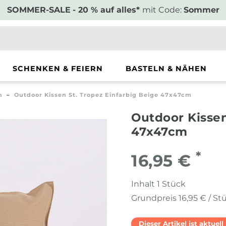
SOMMER-SALE
- 20 % auf alles*
mit Code:
Sommer
SCHENKEN & FEIERN
BASTELN & NÄHEN
n
Outdoor Kissen St. Tropez Einfarbig Beige 47x47cm
Outdoor Kissen
47x47cm
*
16,95 €
Inhalt
1
Stück
Grundpreis
16,95 € / St
Dieser Artikel ist aktuel