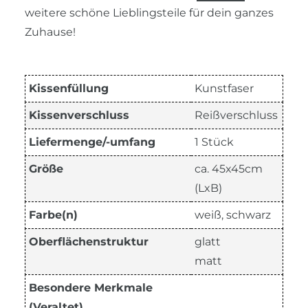
weitere schöne Lieblingsteile für dein ganzes
Zuhause!
Kissenfüllung
Kunstfaser
Kissenverschluss
Reißverschluss
Liefermenge/-umfang
1 Stück
Größe
ca. 45x45cm
(LxB)
Farbe(n)
weiß, schwarz
Oberflächenstruktur
glatt
matt
Besondere Merkmale
(Veraltet)