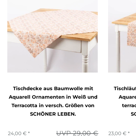
Tischdecke aus Baumwolle mit
Tischläu
Aquarell Ornamenten in Weiß und
Aquar
Terracotta in versch. Größen von
terra
SCHÖNER LEBEN.
S
UVP 29,00 €
24,00 € *
23,00 € *