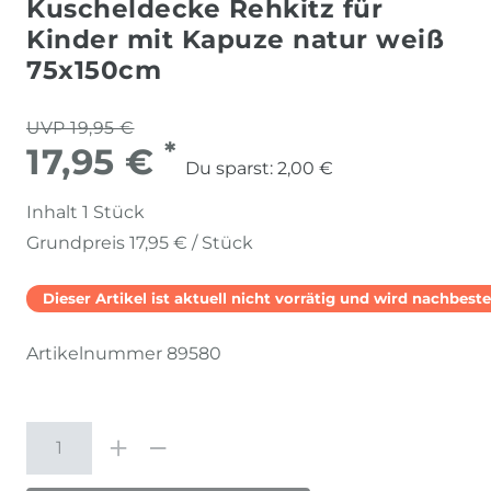
Kuscheldecke Rehkitz für
Kinder mit Kapuze natur weiß
75x150cm
UVP 19,95 €
*
17,95 €
Du sparst:
2,00 €
Inhalt
1
Stück
Grundpreis
17,95 € / Stück
Dieser Artikel ist aktuell nicht vorrätig und wird nachbestel
Artikelnummer
89580