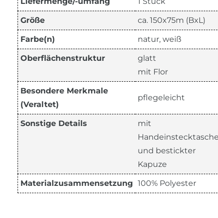
Liefermenge/-umfang
1 Stück
Größe
ca. 150x75m (BxL)
Farbe(n)
natur, weiß
Oberflächenstruktur
glatt
mit Flor
Besondere Merkmale
pflegeleicht
(Veraltet)
Sonstige Details
mit
Handeinstecktasch
und bestickter
Kapuze
Materialzusammensetzung
100% Polyester