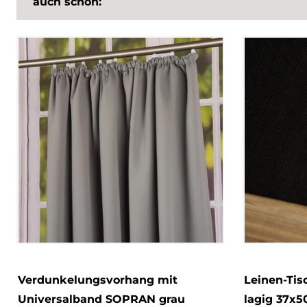
auch schön:
Verdunkelungsvorhang mit
Leinen-Tisc
Universalband SOPRAN grau
lagig 37x