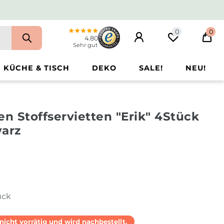
0
0
4.80
Sehr gut
KÜCHE & TISCH
DEKO
SALE!
NEU!
en Stoffservietten "Erik" 4Stück
arz
ück
l nicht vorrätig und wird nachbestellt.