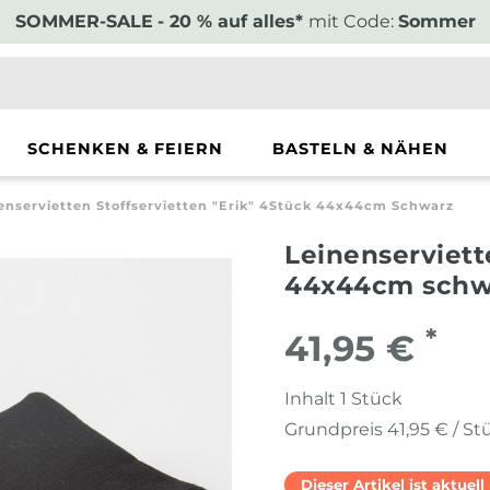
SOMMER-SALE
- 20 % auf alles*
mit Code:
Sommer
SCHENKEN & FEIERN
BASTELN & NÄHEN
enservietten Stoffservietten "Erik" 4Stück 44x44cm Schwarz
Leinenserviett
44x44cm schw
*
41,95 €
Inhalt
1
Stück
Grundpreis
41,95 € / St
Dieser Artikel ist aktuel