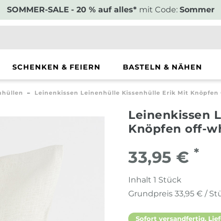
SOMMER-SALE
- 20 % auf alles*
mit Code:
Sommer
SCHENKEN & FEIERN
BASTELN & NÄHEN
nhüllen
Leinenkissen Leinenhülle Kissenhülle Erik Mit Knöpfen
Leinenkissen L
Knöpfen off-w
*
33,95 €
Inhalt
1
Stück
Grundpreis
33,95 € / St
Sofort versandfertig, Lief