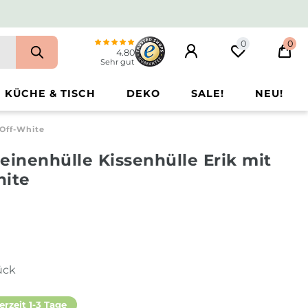
0
0
4.80
Sehr gut
KÜCHE & TISCH
DEKO
SALE!
NEU!
 Off-White
einenhülle Kissenhülle Erik mit
hite
ück
erzeit 1-3 Tage