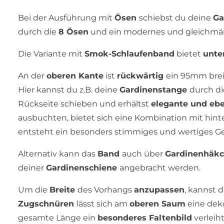
Bei der Ausführung mit
Ösen
schiebst du deine
Ga
durch die
8 Ösen
und ein modernes und gleichmäßi
Die Variante mit
Smok-Schlaufenband
bietet
unte
An der
oberen Kante
ist
rückwärtig
ein 95mm bre
Hier kannst du z.B. deine
Gardinenstange
durch d
Rückseite schieben und erhältst
elegante und eb
ausbuchten, bietet sich eine Kombination mit hin
entsteht ein besonders stimmiges und wertiges G
Alternativ kann das
Band
auch über
Gardinenhäkch
deiner
Gardinenschiene
angebracht werden.
Um die
Breite
des Vorhangs
anzupassen
, kannst 
Zugschnüren
lässt sich am
oberen Saum
eine dek
gesamte Länge ein
besonderes Faltenbild
verleih