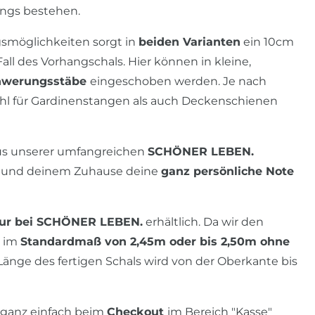
angs bestehen.
smöglichkeiten sorgt in
beiden Varianten
ein 10cm
all des Vorhangschals. Hier können in kleine,
hwerungsstäbe
eingeschoben werden. Je nach
l für Gardinenstangen als auch Deckenschienen
us unserer umfangreichen
SCHÖNER LEBEN.
n
und deinem Zuhause deine
ganz persönliche Note
ur bei SCHÖNER LEBEN.
erhältlich. Da wir den
n im
Standardmaß von 2,45m oder bis 2,50m ohne
ge des fertigen Schals wird von der Oberkante bis
s ganz einfach beim
Checkout
im Bereich "Kasse"