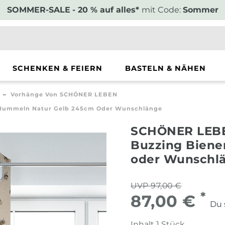
SOMMER-SALE
- 20 % auf alles*
mit Code:
Sommer
SCHENKEN & FEIERN
BASTELN & NÄHEN
Vorhänge Von SCHÖNER LEBEN
 Hummeln Natur Gelb 245cm Oder Wunschlänge
SCHÖNER LEBE
Buzzing Biene
oder Wunschl
UVP 97,00 €
*
87,00 €
Du 
Inhalt
1
Stück