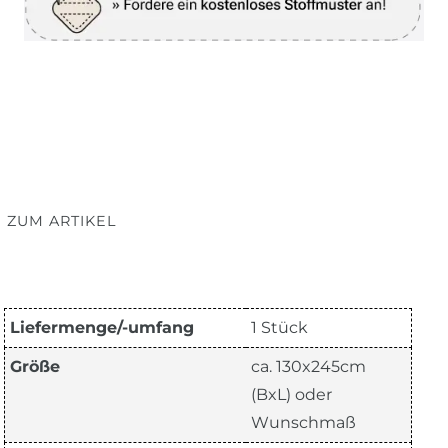
 ZUM ARTIKEL
Liefermenge/-umfang
1 Stück
Größe
ca. 130x245cm
(BxL) oder
Wunschmaß