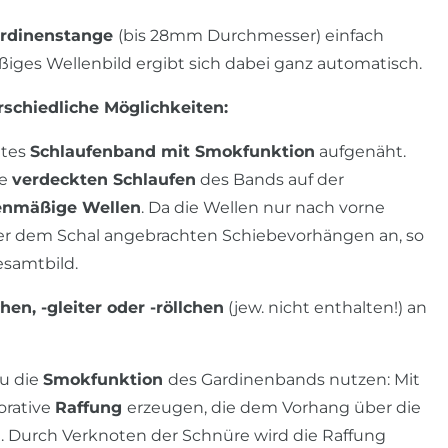
rdinenstange
(bis 28mm Durchmesser) einfach
ges Wellenbild ergibt sich dabei ganz automatisch.
rschiedliche Möglichkeiten:
ites
Schlaufenband mit Smokfunktion
aufgenäht.
ie
verdeckten Schlaufen
des Bands auf der
enmäßige Wellen
. Da die Wellen nur nach vorne
ter dem Schal angebrachten Schiebevorhängen an, so
esamtbild.
en, -gleiter oder -röllchen
(jew. nicht enthalten!) an
du die
Smokfunktion
des Gardinenbands nutzen: Mit
orative
Raffung
erzeugen, die dem Vorhang über die
t. Durch Verknoten der Schnüre wird die Raffung