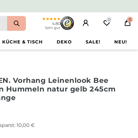
0
0
4.80
Sehr gut
KÜCHE & TISCH
DEKO
SALE!
NEU!
N. Vorhang Leinenlook Bee
n Hummeln natur gelb 245cm
änge
sparst:
10,00 €