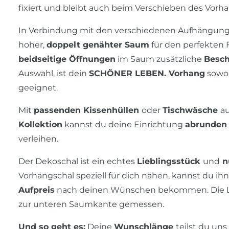
fixiert und bleibt auch beim Verschieben des Vorh
In Verbindung mit den verschiedenen Aufhängung
hoher,
doppelt genähter Saum
für den perfekten F
beidseitige Öffnungen
im Saum zusätzliche
Besc
Auswahl, ist dein
SCHÖNER LEBEN. Vorhang
sowoh
geeignet.
Mit
passenden Kissenhüllen
oder
Tischwäsche
a
Kollektion
kannst du deine Einrichtung
abrunde
verleihen.
Der Dekoschal ist ein echtes
Lieblingsstück
und
n
Vorhangschal speziell für dich nähen, kannst du ih
Aufpreis
nach deinen Wünschen bekommen. Die Län
zur unteren Saumkante gemessen.
Und so geht es:
Deine
Wunschlänge
teilst du un