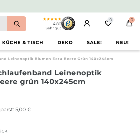
0
0
4.80
Sehr gut
KÜCHE & TISCH
DEKO
SALE!
NEU!
and Leinenoptik Blumen Ecru Beere Grün 140x245cm
chlaufenband Leinenoptik
eere grün 140x245cm
parst:
5,00 €
tück