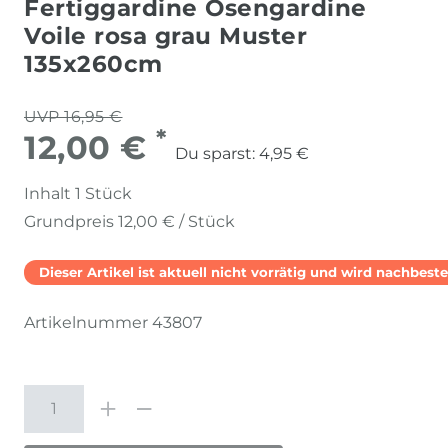
Fertiggardine Ösengardine
Voile rosa grau Muster
135x260cm
UVP 16,95 €
*
12,00 €
Du sparst:
4,95 €
Inhalt
1
Stück
Grundpreis
12,00 € / Stück
Dieser Artikel ist aktuell nicht vorrätig und wird nachbestel
Artikelnummer
43807