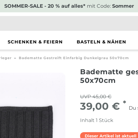
SOMMER-SALE
- 20 % auf alles*
mit Code:
Sommer
SCHENKEN & FEIERN
BASTELN & NÄHEN
rleger
Badematte Gestreift Einfarbig Dunkelgrau 50x70cm
Badematte gest
50x70cm
UVP 45,00 €
*
39,00 €
Du 
Inhalt
1
Stück
Dieser Artikel ist aktuel