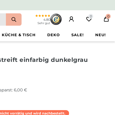
0
0
4.80
Sehr gut
KÜCHE & TISCH
DEKO
SALE!
NEU!
reift einfarbig dunkelgrau
sparst:
6,00 €
l nicht vorrätig und wird nachbestellt.