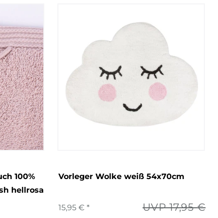
uch 100%
Vorleger Wolke weiß 54x70cm
h hellrosa
UVP 17,95 €
15,95 € *