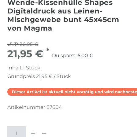
Wende-Kissenhülle Shapes
Digitaldruck aus Leinen-
Mischgewebe bunt 45x45cm
von Magma
UVP 26,95 €
*
21,95 €
Du sparst:
5,00 €
Inhalt
1
Stück
Grundpreis
21,95 € / Stück
Dieser Artikel ist aktuell nicht vorrätig und wird nachbestel
Artikelnummer
87604