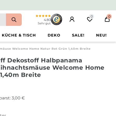
0
0
4.80
Sehr gut
KÜCHE & TISCH
DEKO
SALE!
NEU!
smäuse Welcome Home Natur Rot Grün 1,40m Breite
ff Dekostoff Halbpanama
eihnachtsmäuse Welcome Home
 1,40m Breite
parst:
3,00 €
ter