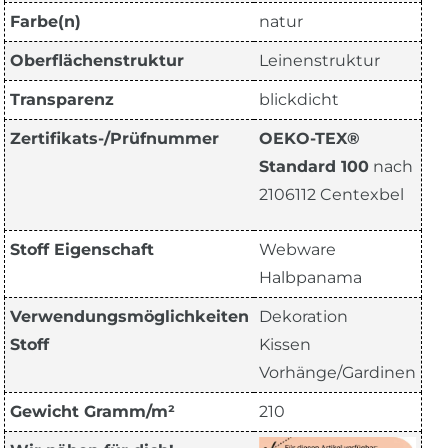
Farbe(n)
natur
Oberflächenstruktur
Leinenstruktur
Transparenz
blickdicht
Zertifikats-/Prüfnummer
OEKO-TEX®
Standard 100
nach
2106112 Centexbel
Stoff Eigenschaft
Webware
Halbpanama
Verwendungsmöglichkeiten
Dekoration
Stoff
Kissen
Vorhänge/Gardinen
Gewicht Gramm/m²
210