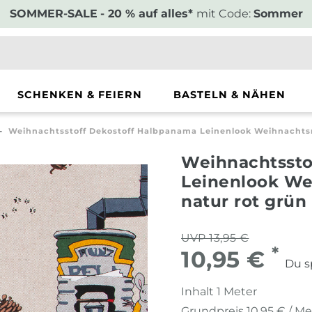
SOMMER-SALE
- 20 % auf alles*
mit Code:
Sommer
SCHENKEN & FEIERN
BASTELN & NÄHEN
Weihnachtsstoff Dekostoff Halbpanama Leinenlook Weihnacht
Weihnachtssto
Leinenlook W
natur rot grün
UVP 13,95 €
*
10,95 €
Du s
Inhalt
1
Meter
Grundpreis
10,95 € / Me