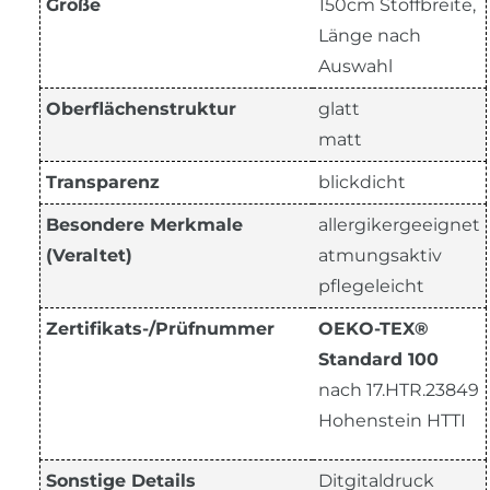
Größe
150cm Stoffbreite,
Länge nach
Auswahl
Oberflächenstruktur
glatt
matt
Transparenz
blickdicht
Besondere Merkmale
allergikergeeignet
(Veraltet)
atmungsaktiv
pflegeleicht
Zertifikats-/Prüfnummer
OEKO-TEX®
Standard 100
nach 17.HTR.23849
Hohenstein HTTI
Sonstige Details
Ditgitaldruck