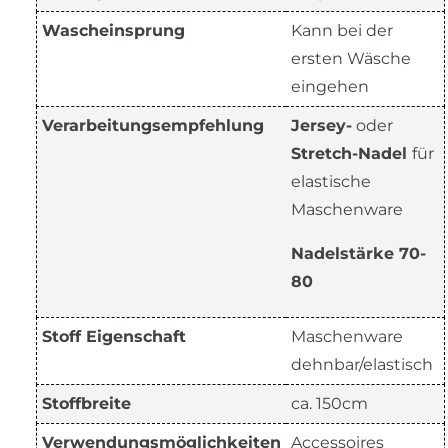
Wascheinsprung
Kann bei der
ersten Wäsche
eingehen
Verarbeitungsempfehlung
Jersey-
oder
Stretch-Nadel
für
elastische
Maschenware
Nadelstärke 70-
80
Stoff Eigenschaft
Maschenware
dehnbar/elastisch
Stoffbreite
ca. 150cm
Verwendungsmöglichkeiten
Accessoires