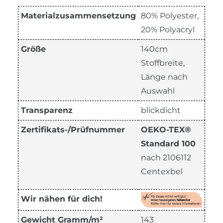
Materialzusammensetzung
80% Polyester,
20% Polyacryl
Größe
140cm
Stoffbreite,
Länge nach
Auswahl
Transparenz
blickdicht
Zertifikats-/Prüfnummer
OEKO-TEX®
Standard 100
nach 2106112
Centexbel
Wir nähen für dich!
Gewicht Gramm/m²
143