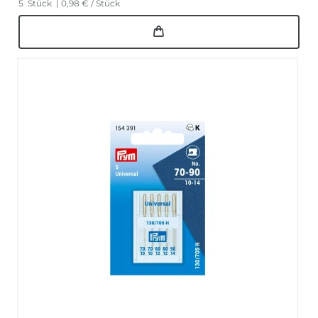
5
Stück
| 0,98 € / Stück