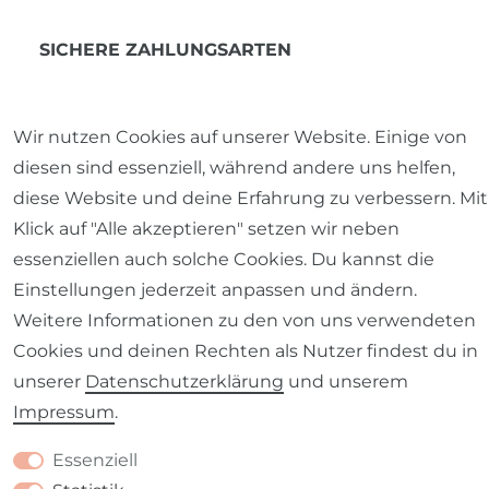
SICHERE ZAHLUNGSARTEN
Wir nutzen Cookies auf unserer Website. Einige von
diesen sind essenziell, während andere uns helfen,
diese Website und deine Erfahrung zu verbessern. Mit
Klick auf "Alle akzeptieren" setzen wir neben
essenziellen auch solche Cookies. Du kannst die
ÖFFNUNGSZEITEN
Einstellungen jederzeit anpassen und ändern.
Lieblingsladen Baunach
Weitere Informationen zu den von uns verwendeten
Do. & Fr. 14.00 bis 18.00 Uhr
Cookies und deinen Rechten als Nutzer findest du in
Samstag 10.00 bis 13.00 Uhr
unserer
Daten­schutz­erklärung
und unserem
Impressum
.
Essenziell
SCHÖNER LEBEN. folgen