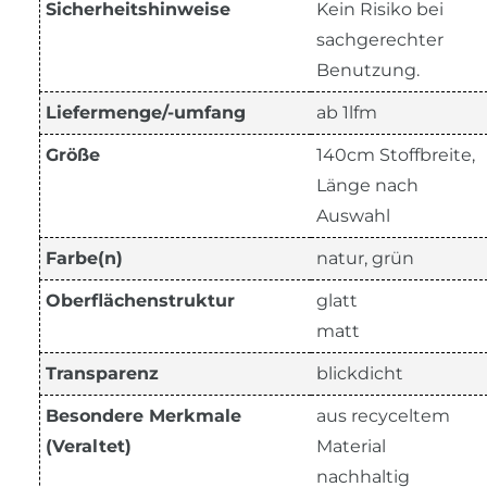
Sicherheitshinweise
Kein Risiko bei
sachgerechter
Benutzung.
Liefermenge/-umfang
ab 1lfm
Größe
140cm Stoffbreite,
Länge nach
Auswahl
Farbe(n)
natur, grün
Oberflächenstruktur
glatt
matt
Transparenz
blickdicht
Besondere Merkmale
aus recyceltem
(Veraltet)
Material
nachhaltig