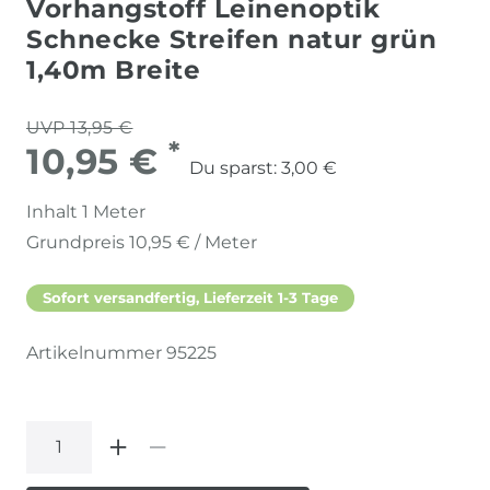
Vorhangstoff Leinenoptik
Schnecke Streifen natur grün
1,40m Breite
UVP 13,95 €
*
10,95 €
Du sparst:
3,00 €
Inhalt
1
Meter
Grundpreis
10,95 € / Meter
Sofort versandfertig, Lieferzeit 1-3 Tage
Artikelnummer
95225