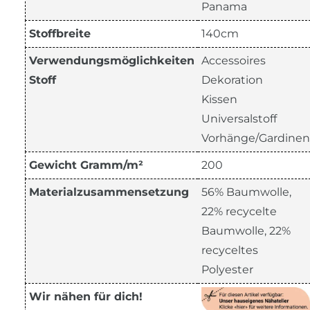
Panama
Stoffbreite
140cm
Verwendungsmöglichkeiten
Accessoires
Stoff
Dekoration
Kissen
Universalstoff
Vorhänge/Gardinen
Gewicht Gramm/m²
200
Materialzusammensetzung
56% Baumwolle,
22% recycelte
Baumwolle, 22%
recyceltes
Polyester
Wir nähen für dich!