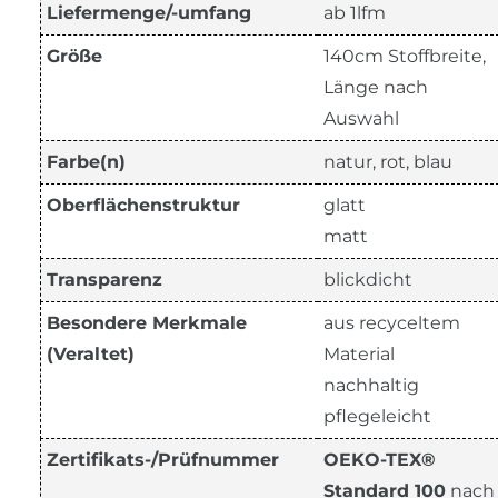
Liefermenge/-umfang
ab 1lfm
Größe
140cm Stoffbreite,
Länge nach
Auswahl
Farbe(n)
natur, rot, blau
Oberflächenstruktur
glatt
matt
Transparenz
blickdicht
Besondere Merkmale
aus recyceltem
(Veraltet)
Material
nachhaltig
pflegeleicht
Zertifikats-/Prüfnummer
OEKO-TEX®
Standard 100
nach