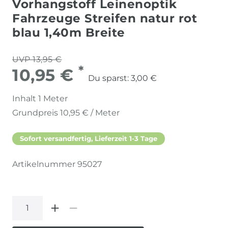
Vorhangstoff Leinenoptik
Fahrzeuge Streifen natur rot
blau 1,40m Breite
UVP 13,95 €
*
10,95 €
Du sparst:
3,00 €
Inhalt
1
Meter
Grundpreis
10,95 € / Meter
Sofort versandfertig, Lieferzeit 1-3 Tage
Artikelnummer
95027