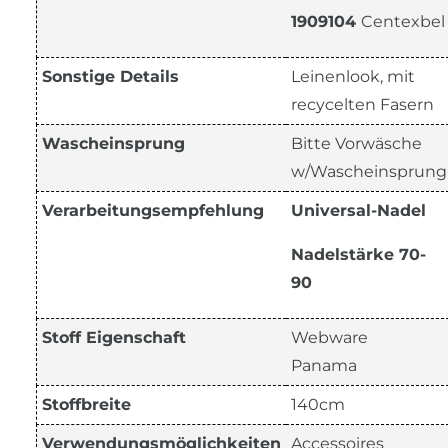
1909104
Centexbel
Sonstige Details
Leinenlook, mit
recycelten Fasern
Wascheinsprung
Bitte Vorwäsche
w/Wascheinsprung
Verarbeitungsempfehlung
Universal-Nadel
Nadelstärke 70-
90
Stoff Eigenschaft
Webware
Panama
Stoffbreite
140cm
Verwendungsmöglichkeiten
Accessoires