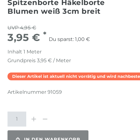
Spitzenborte Häkelborte
Blumen weiß 3cm breit
UVP 4,95 €
*
3,95 €
Du sparst:
1,00 €
Inhalt
1
Meter
Grundpreis
3,95 € / Meter
Dieser Artikel ist aktuell nicht vorrätig und wird nachbestel
Artikelnummer
91059
IN DEN WARENKORB