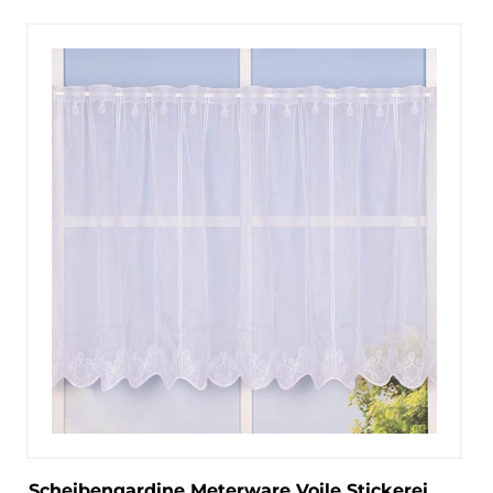
Scheibengardine Meterware Voile Stickerei