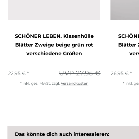
SCHÖNER LEBEN. Kissenhülle
SCHÖNE
Blätter Zweige beige grün rot
Blätter
verschiedene Größen
ver
UVP 27,95 €
22,95 € *
26,95 € *
*
inkl. ges. MwSt.
zzgl.
Versandkosten
*
inkl. g
Das könnte dich auch interessieren: