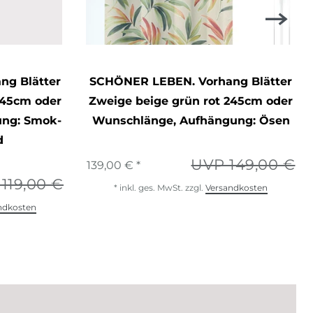
g Blätter
SCHÖNER LEBEN. Vorhang Blätter
245cm oder
Zweige beige grün rot 245cm oder
ung: Smok-
Wunschlänge
, Aufhängung: Ösen
d
UVP 149,00 €
139,00 € *
119,00 €
*
inkl. ges. MwSt.
zzgl.
Versandkosten
ndkosten