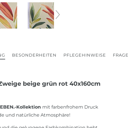
NG
BESONDERHEITEN
PFLEGEHINWEISE
FRAGE
Zweige beige grün rot 40x160cm
BEN.-Kollektion
mit farbenfrohem Druck
nde und natürliche Atmosphäre!
ik und die gelungene Farbkombination hebt