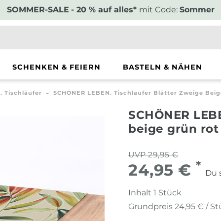
SOMMER-SALE
- 20 % auf alles*
mit Code:
Sommer
SCHENKEN & FEIERN
BASTELN & NÄHEN
 Tischläufer
SCHÖNER LEBEN. Tischläufer Blätter Zweige Bei
SCHÖNER LEBEN
beige grün ro
UVP 29,95 €
*
24,95 €
Du 
Inhalt
1
Stück
Grundpreis
24,95 € / S