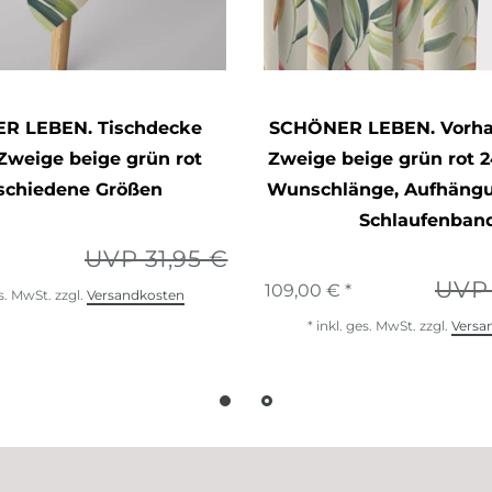
R LEBEN. Tischdecke
SCHÖNER LEBEN. Vorhan
 Zweige beige grün rot
Zweige beige grün rot 
schiedene Größen
Wunschlänge
, Aufhäng
Schlaufenban
UVP 31,95 €
UVP 
109,00 € *
es. MwSt.
zzgl.
Versandkosten
*
inkl. ges. MwSt.
zzgl.
Versa