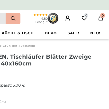
0
0
4.80
Sehr gut
KÜCHE & TISCH
DEKO
SALE!
NEU!
ge Grün Rot 40x160cm
. Tischläufer Blätter Zweige
t 40x160cm
sparst:
5,00 €
tück