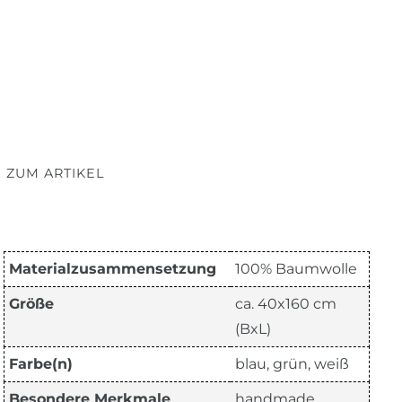
 ZUM ARTIKEL
Materialzusammensetzung
100% Baumwolle
Größe
ca. 40x160 cm
(BxL)
Farbe(n)
blau, grün, weiß
Besondere Merkmale
handmade