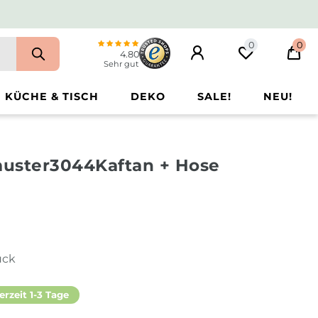
0
0
4.80
Sehr gut
KÜCHE & TISCH
DEKO
SALE!
NEU!
uster3044Kaftan + Hose
ück
erzeit 1-3 Tage