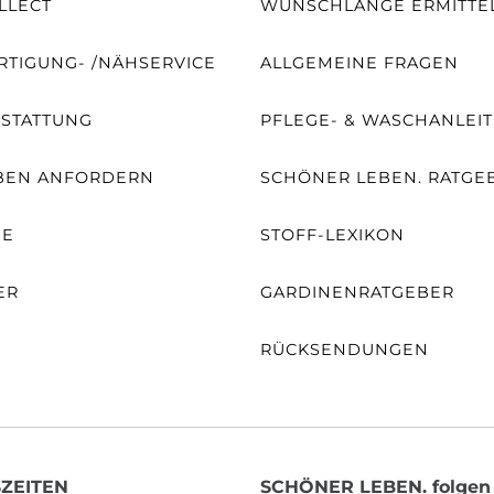
LLECT
WUNSCHLÄNGE ERMITTE
TIGUNG- /NÄHSERVICE
ALLGEMEINE FRAGEN
SSTATTUNG
PFLEGE- & WASCHANLEI
BEN ANFORDERN
SCHÖNER LEBEN. RATGE
NE
STOFF-LEXIKON
ER
GARDINENRATGEBER
RÜCKSENDUNGEN
ZEITEN
SCHÖNER LEBEN. folgen