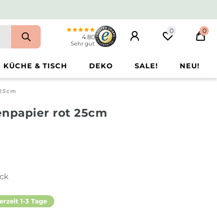
0
0
4.80
Sehr gut
KÜCHE & TISCH
DEKO
SALE!
NEU!
 25cm
npapier rot 25cm
ück
erzeit 1-3 Tage