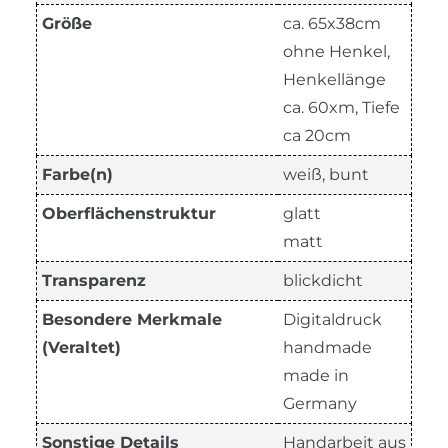
Größe
ca. 65x38cm
ohne Henkel,
Henkellänge
ca. 60xm, Tiefe
ca 20cm
Farbe(n)
weiß, bunt
Oberflächenstruktur
glatt
matt
Transparenz
blickdicht
Besondere Merkmale
Digitaldruck
(Veraltet)
handmade
made in
Germany
Sonstige Details
Handarbeit aus