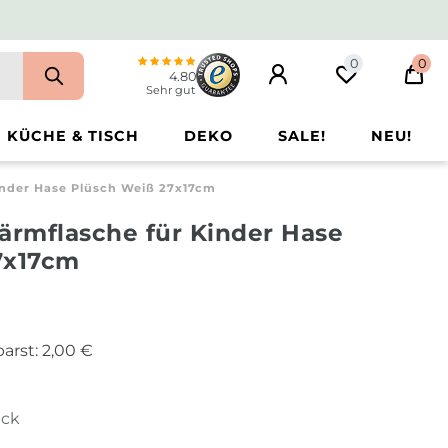
0
0
4.80
Sehr gut
KÜCHE & TISCH
DEKO
SALE!
NEU!
inder Hase Plüsch Weiß 27x17cm
ärmflasche für Kinder Hase
7x17cm
arst:
2,00 €
ück