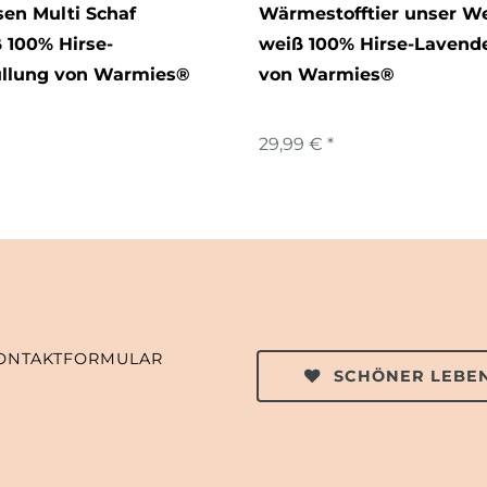
en Multi Schaf
Wärmestofftier unser W
 100% Hirse-
weiß 100% Hirse-Lavende
üllung von Warmies®
von Warmies®
29,99 € *
ONTAKTFORMULAR
SCHÖNER LEBEN