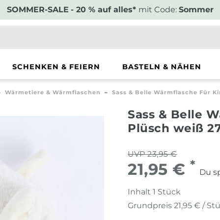
SOMMER-SALE
- 20 % auf alles*
mit Code:
Sommer
SCHENKEN & FEIERN
BASTELN & NÄHEN
Wärmetiere & Wärmflaschen
Sass & Belle Wärmflasche Für K
Sass & Belle W
Plüsch weiß 2
UVP 23,95 €
*
21,95 €
Du sp
Inhalt
1
Stück
Grundpreis
21,95 € / St