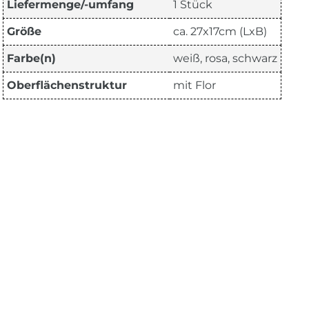
Liefermenge/-umfang
1 Stück
Größe
ca. 27x17cm (LxB)
Farbe(n)
weiß, rosa, schwarz
Oberflächenstruktur
mit Flor