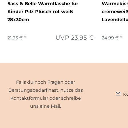
Sass & Belle Wärmflasche für
Wärmekiss
Kinder Pilz Plüsch rot weiß
cremeweiß
28x30cm
Lavendelf
UVP 23,95 €
21,95 € *
24,99 € *
Falls du noch Fragen oder
Beratungsbedarf hast, nutze das
K
Kontaktformular oder schreibe
uns eine Mail.