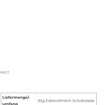
HEIT
Liefermenge/-
30g Edelvollmilch-Schokolade
umfang