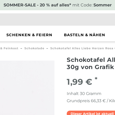
SOMMER-SALE
- 20 % auf alles*
mit Code:
Sommer
SCHENKEN & FEIERN
BASTELN & NÄHEN
 & Feinkost
Schokolade
Schokotafel Alles Liebe Herzen Rosa
Schokotafel Al
30g von Grafik
*
1,99 €
Inhalt
30
Gramm
Grundpreis
66,33 € / K
Dieser Artikel ist aktuel