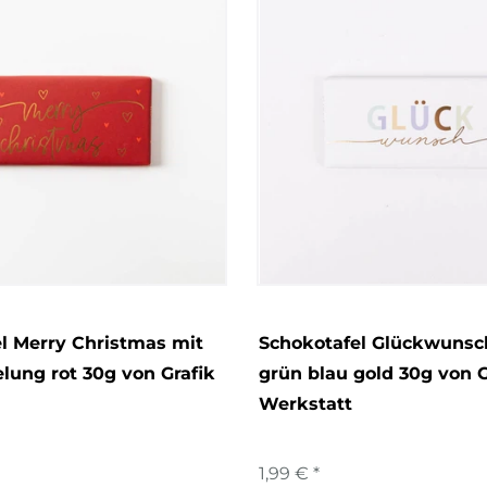
l Merry Christmas mit
Schokotafel Glückwunsc
lung rot 30g von Grafik
grün blau gold 30g von G
Werkstatt
1,99 € *