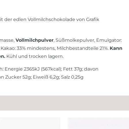
 der edlen Vollmilchschokolade von Grafik
omasse,
Vollmilchpulver
, Süßmolkepulver, Emulgator:
 Kakao: 33% mindestens, Milchbestandteile 21%.
Kann
en.
Kühl und trocken lagern.
h: Energie 2365kJ (567kcal); Fett 37g; davon
 Zucker 52g; Eiweiß 6,2g; Salz 0,25g