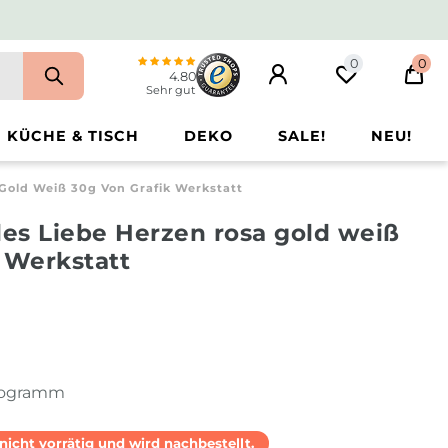
0
0
4.80
Sehr gut
KÜCHE & TISCH
DEKO
SALE!
NEU!
 Gold Weiß 30g Von Grafik Werkstatt
les Liebe Herzen rosa gold weiß
 Werkstatt
ilogramm
l nicht vorrätig und wird nachbestellt.