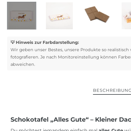
💡 Hinweis zur Farbdarstellung:
Wir geben unser Bestes, unsere Produkte so realistisch
fotografieren. Je nach Monitoreinstellung können Farbe
abweichen.
BESCHREIBUN
Schokotafel „Alles Gute“ – Kleiner Da
Du möchtest jemandem einfach mal
alles Gute
wün