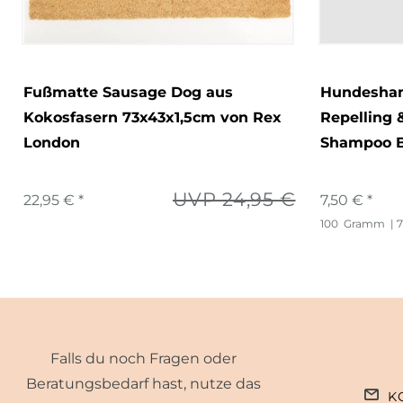
Fußmatte Sausage Dog aus
Hundesham
Kokosfasern 73x43x1,5cm von Rex
Repelling 
London
Shampoo B
UVP 24,95 €
22,95 € *
7,50 € *
100
Gramm
| 
Falls du noch Fragen oder
Beratungsbedarf hast, nutze das
K