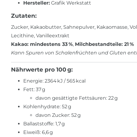
Hersteller:
Grafik Werkstatt
Zutaten:
Zucker, Kakaobutter, Sahnepulver, Kakaomasse, Vo
Lecithine, Vanilleextrakt
Kakao: mindestens 33 %
,
Milchbestandteile: 21 %
Kann Spuren von Schalenfrüchten und Gluten ent
Nährwerte pro 100 g:
Energie: 2364 kJ / 565 kcal
Fett: 37 g
davon gesättigte Fettsäuren: 22 g
Kohlenhydrate: 52 g
davon Zucker: 52 g
Ballaststoffe: 1,7 g
Eiweiß: 6,6 g