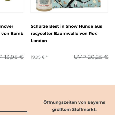
emover
Schürze Best in Show Hunde aus
e von Bomb
recycelter Baumwolle von Rex
London
 13,95 €
UVP 20,25 €
19,95 € *
Öffnungszeiten von Bayerns
größtem Stoffmarkt: