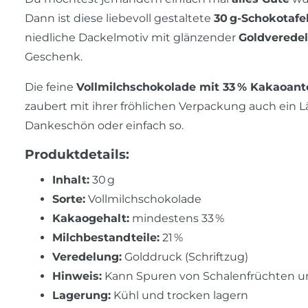
Dann ist diese liebevoll gestaltete
30 g-Schokotafe
niedliche Dackelmotiv mit glänzender
Goldverede
Geschenk.
Die feine
Vollmilchschokolade mit 33 % Kakaoante
zaubert mit ihrer fröhlichen Verpackung auch ein Läc
Dankeschön oder einfach so.
Produktdetails:
Inhalt:
30 g
Sorte:
Vollmilchschokolade
Kakaogehalt:
mindestens 33 %
Milchbestandteile:
21 %
Veredelung:
Golddruck (Schriftzug)
Hinweis:
Kann Spuren von Schalenfrüchten u
Lagerung:
Kühl und trocken lagern