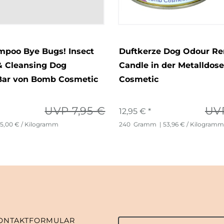
poo Bye Bugs! Insect
Duftkerze Dog Odour R
& Cleansing Dog
Candle in der Metalldos
ar von Bomb Cosmetic
Cosmetic
UVP 7,95 €
UVP
12,95 € *
75,00 € / Kilogramm
240
Gramm
| 53,96 € / Kilogramm
ONTAKTFORMULAR