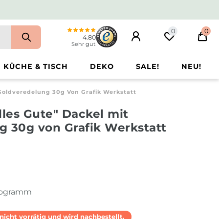
0
0
4.80
Sehr gut
KÜCHE & TISCH
DEKO
SALE!
NEU!
 Goldveredelung 30g Von Grafik Werkstatt
lles Gute" Dackel mit
g 30g von Grafik Werkstatt
ilogramm
l nicht vorrätig und wird nachbestellt.