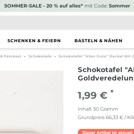
SOMMER-SALE
- 20 % auf alles*
mit Code:
Sommer
SCHENKEN & FEIERN
BASTELN & NÄHEN
 & Feinkost
Schokolade
Schokotafel "Alles Gute" Dackel Mit
Schokotafel "A
Goldveredelun
*
1,99 €
Inhalt
30
Gramm
Grundpreis
66,33 € / K
Dieser Artikel ist aktuel