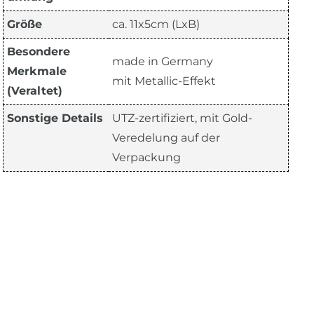
Größe
ca. 11x5cm (LxB)
Besondere
made in Germany
Merkmale
mit Metallic-Effekt
(Veraltet)
Sonstige Details
UTZ-zertifiziert, mit Gold-
Veredelung auf der
Verpackung