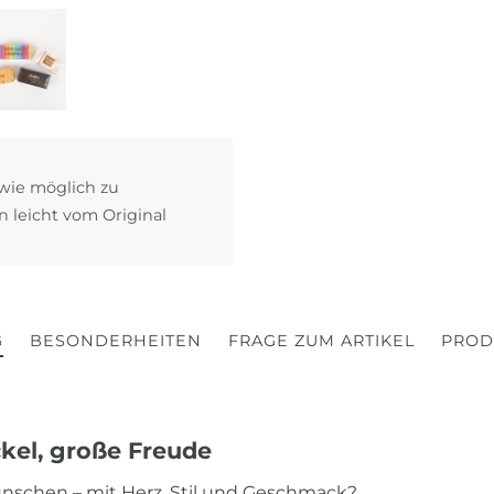
 wie möglich zu
n leicht vom Original
G
BESONDERHEITEN
FRAGE ZUM ARTIKEL
PROD
ckel, große Freude
schen – mit Herz, Stil und Geschmack?