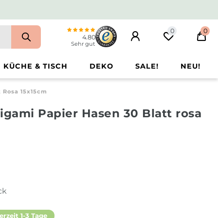
0
0
4.80
Sehr gut
KÜCHE & TISCH
DEKO
SALE!
NEU!
t Rosa 15x15cm
igami Papier Hasen 30 Blatt rosa
ck
erzeit 1-3 Tage