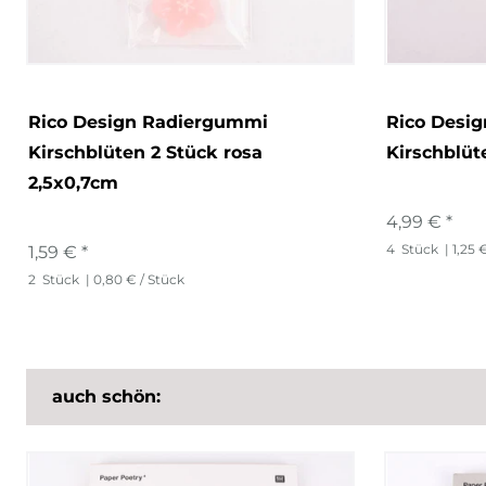
Rico Design Radiergummi
Rico Design
Kirschblüten 2 Stück rosa
Kirschblüt
2,5x0,7cm
4,99 € *
4
Stück
| 1,25 
1,59 € *
2
Stück
| 0,80 € / Stück
auch schön: