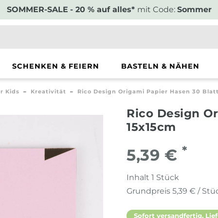
SOMMER-SALE
- 20 % auf alles*
mit Code:
Sommer
SCHENKEN & FEIERN
BASTELN & NÄHEN
r Kids
Kreativität
Rico Design Origami Papier Hasen 30 Blat
Rico Design Or
15x15cm
*
5,39 €
Inhalt
1
Stück
Grundpreis
5,39 € / Stü
Sofort versandfertig, Lief