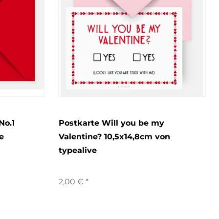
No.1
Postkarte Will you be my
e
Valentine? 10,5x14,8cm von
typealive
2,00 € *