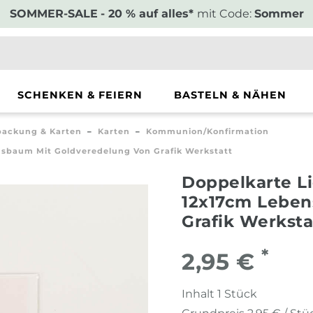
SOMMER-SALE
- 20 % auf alles*
mit Code:
Sommer
SCHENKEN & FEIERN
BASTELN & NÄHEN
ackung & Karten
Karten
Kommunion/Konfirmation
baum Mit Goldveredelung Von Grafik Werkstatt
Doppelkarte 
12x17cm Leben
Grafik Werksta
*
2,95 €
Inhalt
1
Stück