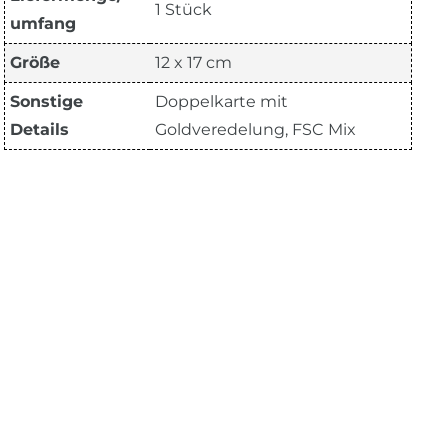
1 Stück
umfang
Größe
12 x 17 cm
Sonstige
Doppelkarte mit
Details
Goldveredelung, FSC Mix