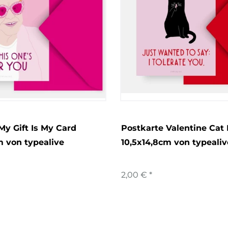
My Gift Is My Card
Postkarte Valentine Cat 
m von typealive
10,5x14,8cm von typealiv
2,00 € *