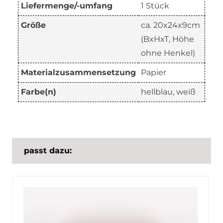
Liefermenge/-umfang
1 Stück
Größe
ca. 20x24x9cm
(BxHxT, Höhe
ohne Henkel)
Materialzusammensetzung
Papier
Farbe(n)
hellblau, weiß
passt dazu: