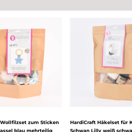
 Wollfilzset zum Sticken
HardiCraft Häkelset für 
Rassel blau mehrteilig
Schwan Lilly weiß schwa