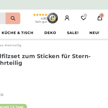
0
0
4.80
Sehr gut
KÜCHE & TISCH
DEKO
SALE!
NEU!
sa Mehrteilig
lfilzset zum Sticken für Stern-
hrteilig
ck
erzeit 1-3 Tage