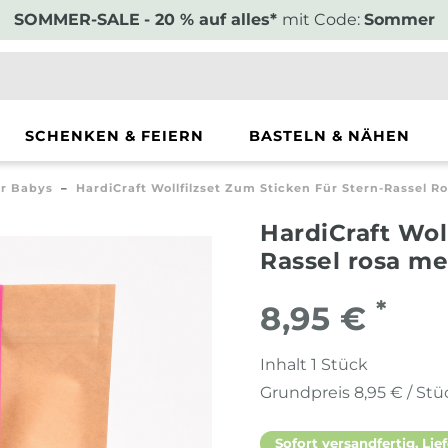
SOMMER-SALE
- 20 % auf alles*
mit Code:
Sommer
SCHENKEN & FEIERN
BASTELN & NÄHEN
r Babys
HardiCraft Wollfilzset Zum Sticken Für Stern-Rassel Ro
HardiCraft Wol
Rassel rosa me
*
8,95 €
Inhalt
1
Stück
Grundpreis
8,95 € / Stü
Sofort versandfertig, Lief