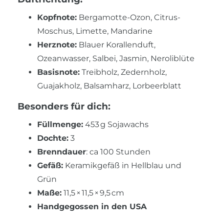
Kopfnote:
Bergamotte-Ozon, Citrus-
Moschus, Limette, Mandarine
Herznote:
Blauer Korallenduft,
Ozeanwasser, Salbei, Jasmin, Neroliblüte
Basisnote:
Treibholz, Zedernholz,
Guajakholz, Balsamharz, Lorbeerblatt
Besonders für dich:
Füllmenge:
453 g Sojawachs
Dochte:
3
Brenndauer
: ca 100 Stunden
Gefäß:
Keramikgefäß in Hellblau und
Grün
Maße:
11,5 × 11,5 × 9,5 cm
Handgegossen in den USA