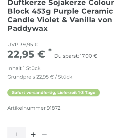
Duftkerze Sojakerze Colour
Block 453g Purple Ceramic
Candle Violet & Vanilla von
Paddywax
UVP 39,95 €
*
22,95 €
Du sparst:
17,00 €
Inhalt
1
Stück
Grundpreis
22,95 € / Stück
Sofort versandfertig, Lieferzeit 1-3 Tage
Artikelnummer
91872