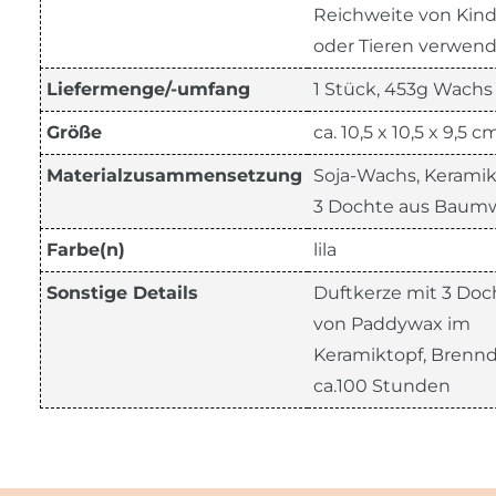
Reichweite von Kin
oder Tieren verwend
Liefermenge/-umfang
1 Stück, 453g Wachs
Größe
ca. 10,5 x 10,5 x 9,5 c
Materialzusammensetzung
Soja-Wachs, Keramik
3 Dochte aus Baumw
Farbe(n)
lila
Sonstige Details
Duftkerze mit 3 Do
von Paddywax im
Keramiktopf, Brenn
ca.100 Stunden