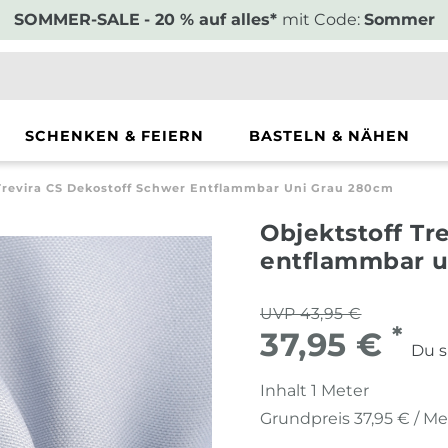
SOMMER-SALE
- 20 % auf alles*
mit Code:
Sommer
SCHENKEN & FEIERN
BASTELN & NÄHEN
 Trevira CS Dekostoff Schwer Entflammbar Uni Grau 280cm
Objektstoff Tr
entflammbar u
UVP 43,95 €
*
37,95 €
Du s
Inhalt
1
Meter
Grundpreis
37,95 € / Me