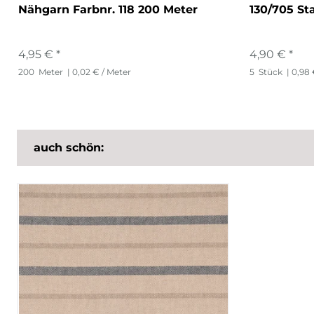
Nähgarn Farbnr. 118 200 Meter
130/705 St
4,95 € *
4,90 € *
200
Meter
| 0,02 € / Meter
5
Stück
| 0,98 
auch schön: