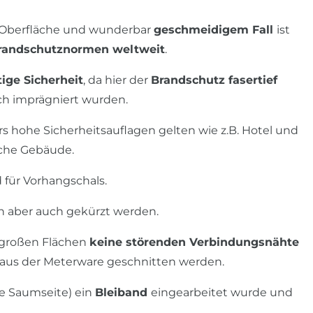
r Oberfläche und wunderbar
geschmeidigem Fall
ist
 Brandschutznormen weltweit
.
tige Sicherheit
, da hier der
Brandschutz fasertief
lich imprägniert wurden.
rs hohe Sicherheitsauflagen gelten wie z.B. Hotel und
iche Gebäude.
 für Vorhangschals.
h aber auch gekürzt werden.
i großen Flächen
keine störenden Verbindungsnähte
 aus der Meterware geschnitten werden.
die Saumseite) ein
Bleiband
eingearbeitet wurde und