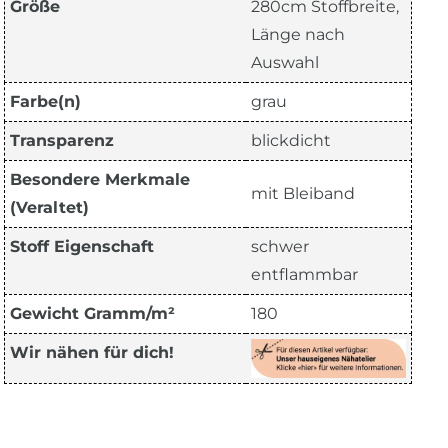
Größe
280cm Stoffbreite,
Länge nach
Auswahl
Farbe(n)
grau
Transparenz
blickdicht
Besondere Merkmale
mit Bleiband
(Veraltet)
Stoff Eigenschaft
schwer
entflammbar
Gewicht Gramm/m²
180
Wir nähen für dich!