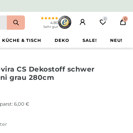
0
0
4.80
Sehr gut
KÜCHE & TISCH
DEKO
SALE!
NEU!
evira CS Dekostoff schwer
ni grau 280cm
parst:
6,00 €
ter