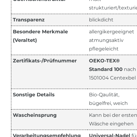
strukturiert/texturi
Transparenz
blickdicht
Besondere Merkmale
allergikergeeignet
(Veraltet)
atmungsaktiv
pflegeleicht
Zertifikats-/Prüfnummer
OEKO-TEX®
Standard 100
nach
1501004 Centexbel
Sonstige Details
Bio-Qaulität,
bügelfrei, weich
Wascheinsprung
Kann bei der erste
Wäsche eingehen
Verarbeitungsempfehlung
Universal-Nadel
fü