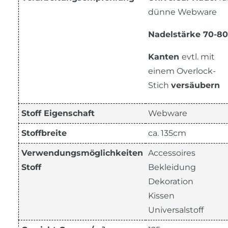
dünne Webware
Nadelstärke 70-80
Kanten
evtl. mit
einem Overlock-
Stich
versäubern
Stoff Eigenschaft
Webware
Stoffbreite
ca. 135cm
Verwendungsmöglichkeiten
Accessoires
Stoff
Bekleidung
Dekoration
Kissen
Universalstoff