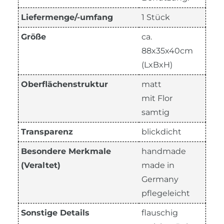
Liefermenge/-umfang
1 Stück
Größe
ca.
88x35x40cm
(LxBxH)
Oberflächenstruktur
matt
mit Flor
samtig
Transparenz
blickdicht
Besondere Merkmale
handmade
(Veraltet)
made in
Germany
pflegeleicht
Sonstige Details
flauschig